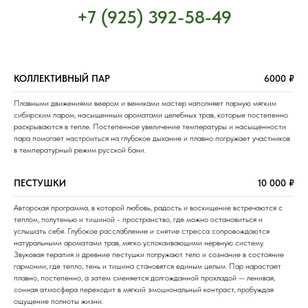
+7 (925) 392-58-49
КОЛЛЕКТИВНЫЙ ПАР
6000 ₽
Плавными движениями веером и вениками мастер наполняет парную мягким
сибирским паром, насыщенным ароматами целебных трав, которые постепенно
раскрываются в тепле. Постепенное увеличение температуры и насыщенности
пара помогает настроиться на глубокое дыхание и плавно погружает участников
в температурный режим русской бани.
ПЕСТУШКИ
10 000 ₽
Авторская программа, в которой любовь, радость и восхищение встречаются с
теплом, полутенью и тишиной - пространство, где можно остановиться и
услышать себя. Глубокое расслабление и снятие стресса сопровождаются
натуральными ароматами трав, мягко успокаивающими нервную систему.
Звуковая терапия и древние пестушки погружают тело и сознание в состояние
гармонии, где тепло, тень и тишина становятся единым целым. Пар нарастает
плавно, постепенно, а затем сменяется долгожданной прохладой — ленивая,
сонная атмосфера переходит в мягкий эмоциональный контраст, пробуждая
ощущение полноты жизни.