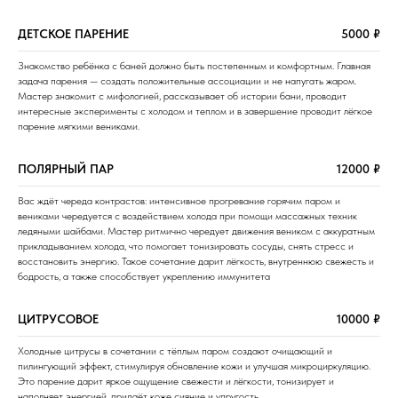
ДЕТСКОЕ ПАРЕНИЕ
5000 ₽
Знакомство ребёнка с баней должно быть постепенным и комфортным. Главная
задача парения — создать положительные ассоциации и не напугать жаром.
Мастер знакомит с мифологией, рассказывает об истории бани, проводит
интересные эксперименты с холодом и теплом и в завершение проводит лёгкое
парение мягкими вениками.
ПОЛЯРНЫЙ ПАР
12000 ₽
Вас ждёт череда контрастов: интенсивное прогревание горячим паром и
вениками чередуется с воздействием холода при помощи массажных техник
ледяными шайбами. Мастер ритмично чередует движения веником с аккуратным
прикладыванием холода, что помогает тонизировать сосуды, снять стресс и
восстановить энергию. Такое сочетание дарит лёгкость, внутреннюю свежесть и
бодрость, а также способствует укреплению иммунитета
ЦИТРУСОВОЕ
10000 ₽
Холодные цитрусы в сочетании с тёплым паром создают очищающий и
пилингующий эффект, стимулируя обновление кожи и улучшая микроциркуляцию.
Это парение дарит яркое ощущение свежести и лёгкости, тонизирует и
наполняет энергией, придаёт коже сияние и упругость.