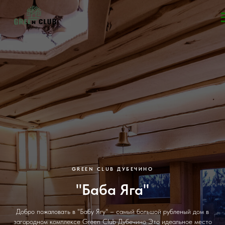
GREEN CLUB ДУБЕЧИНО
"Баба Яга"
Добро пожаловать в "Бабу Ягу" – самый большой рубленый дом в
загородном комплексе Green Club Дубечино Это идеальное место