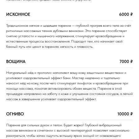
ИСКОННОЕ
6000 ₽
Традиционное мягкое и щадящее парение — глубокий прогрев всего тела за счёт
ритмичных массажных техник дубовыми вениками. Это парение способствует
снятию усталости и мышечного напряжения, стимулирует кровообращение и
естественные процессы восстановления. Подходит тем, кто начинает свой
банный путь или ценит в парениях мягкость и плавность.
ВОЩИНА
7000 ₽
Натуральный мёд и прополис наполняют вашу кожу защитными веществами и
усиливают оздоровительный эффект бани. Мастер медленно и тщательно
наносит мёд на кожу, после чего стимулирует лимфоток и кровообращение при
помощи массажа, помогая активизировать обмен веществ. Парение в этой
процедуре направлено на заботу о коже и улучшение состояния сосудов, а лёгкий
массаж в завершение усиливает оздоровительный эффект.
ОГНИВО
10000 ₽
Парение для сильных духом и телом. Будет жарко! Глубокий вибрационный
массаж вениками в сочетании с высокой температурой позволяет максимально
разогреться, чтобы затем ощутить вспышку ярких эмоций от освежающего