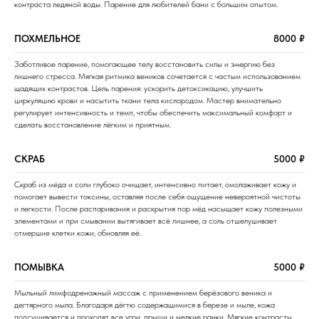
контраста ледяной воды. Парение для любителей бани с большим опытом.
ПОХМЕЛЬНОЕ
8000 ₽
Заботливое парение, помогающее телу восстановить силы и энергию без
лишнего стресса. Мягкая ритмика веников сочетается с частым использованием
щадящих контрастов. Цель парения: ускорить детоксикацию, улучшить
циркуляцию крови и насытить ткани тела кислородом. Мастер внимательно
регулирует интенсивность и темп, чтобы обеспечить максимальный комфорт и
сделать восстановление лёгким и приятным.
СКРАБ
5000 ₽
Скраб из мёда и соли глубоко очищает, интенсивно питает, омолаживает кожу и
помогает вывести токсины, оставляя после себя ощущение невероятной чистоты
и легкости. После распаривания и раскрытия пор мёд насыщает кожу полезными
элементами и при смывании вытягивает всё лишнее, а соль отшелушивает
отмершие клетки кожи, обновляя её.
ПОМЫВКА
5000 ₽
Мыльный лимфодренажный массаж с применением берёзового веника и
дегтярного мыла. Благодаря дёгтю содержащимися в березе и мыле, кожа
подсушивается и проходят все угри, прыщи и мелкие ранки. Мягкие контрасты