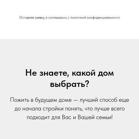
Оставляя заявку, я соглашаюсь с политикой конфиденциальности
Не знаете, какой дом
выбрать?
ИП Александров Андрей Викторович
Пожить в будущем доме — лучший способ еще
ИНН:
772133114950
ОГРНИП:
305770000288710
до начала стройки понять, что лучше всего
Свидетельство о присвоении категории
подходит для Вас и Вашей семьи!
С502025011577
Политика конфиденциальности и обработки
персональных данных