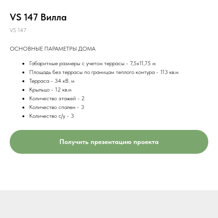
VS 147 Вилла
VS 147
ОСНОВНЫЕ ПАРАМЕТРЫ ДОМА
Габаритные размеры с учетом террасы - 7,5х11,75 м
Площадь без террасы по границам теплого контура - 113 кв.м
Терраса - 34 кВ. м
Крыльцо - 12 кв.м
Количество этажей - 2
Количество спален - 3
Количество с/у - 3
Получить презентацию проекта