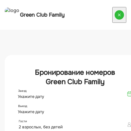
VITA STROY
Шоу-рум домов и банных
срубов
Выбирайте понравившийся проект и